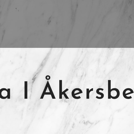
la I Åk
ersb