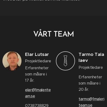
VÅRT TEAM
Elar Lutsar
Tarmo
Tala
laev
Projektledare
Projektledare
Erfarenheter
som målare i
Erfarenheter
17 år.
som målare i
20 år.
elar@1malerite
am.se
tarmo@1maleri
team.se
0738738829