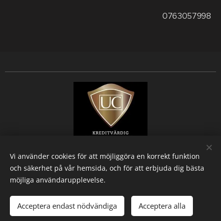
0763057998
Vi använder cookies för att möjliggöra en korrekt funktion
och säkerhet på vår hemsida, och för att erbjuda dig bästa
möjliga användarupplevelse.
1 Måleriteam STHLM AB, Vendelsömalmsvägen 201 136 66 VENDELSÖ,
+46763057998
Acceptera endast nödvändiga
Acceptera alla
Alla rättigheter förbehållna
Cookies